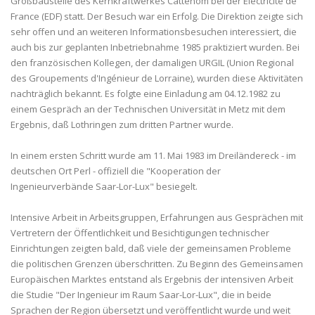
Großbaustelle des Kernkraftwerkes Cattenom bei der Électricité de
France (EDF) statt. Der Besuch war ein Erfolg. Die Direktion zeigte sich
sehr offen und an weiteren Informationsbesuchen interessiert, die
auch bis zur geplanten Inbetriebnahme 1985 praktiziert wurden. Bei
den französischen Kollegen, der damaligen URGIL (Union Regional
des Groupements d'Ingénieur de Lorraine), wurden diese Aktivitäten
nachträglich bekannt. Es folgte eine Einladung am 04.12.1982 zu
einem Gespräch an der Technischen Universität in Metz mit dem
Ergebnis, daß Lothringen zum dritten Partner wurde.
In einem ersten Schritt wurde am 11. Mai 1983 im Dreiländereck - im
deutschen Ort Perl - offiziell die "Kooperation der
Ingenieurverbände Saar-Lor-Lux" besiegelt.
Intensive Arbeit in Arbeitsgruppen, Erfahrungen aus Gesprächen mit
Vertretern der Öffentlichkeit und Besichtigungen technischer
Einrichtungen zeigten bald, daß viele der gemeinsamen Probleme
die politischen Grenzen überschritten. Zu Beginn des Gemeinsamen
Europäischen Marktes entstand als Ergebnis der intensiven Arbeit
die Studie "Der Ingenieur im Raum Saar-Lor-Lux", die in beide
Sprachen der Region übersetzt und veröffentlicht wurde und weit