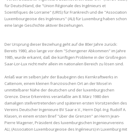
für Deutschland, die "Union Régionale des Ingénieurs et
Scientifiques de Lorraine" (URIS) für Frankreich und die "Association
Luxembourgeoise des Ingénieurs" (ALI) für Luxemburg haben schon
eine lange Geschichte aktiver Beziehungen.
Der Ursprung dieser Beziehung geht auf die 80er Jahre zurück:
Bereits 1980, also lange vor dem "Schengener Abkommen" im Jahre
1985, wurde erkannt, daß die künftigen Probleme in der Großregion
Saar-Lor-Lux nicht mehr allein im nationalen Bereich zu lösen sind.
Anlaß war im selben Jahr der Baubeginn des Kernkraftwerks in
Cattenom, einem kleinen französischen Ort an der Mosel in
unmittelbarer Nähe der deutschen und der luxemburgischen
Grenze. Diese Erkenntnis veranlaßte am 8. März 1980 den
damaligen stellvertretenden und späteren ersten Vorsitzenden des
Vereins Deutscher Ingenieure BV Saar e.V., Herrn Dipl.-Ing. Rudolf A.
Klasen, in einem ersten Brief "über die Grenzen" an Herrn Jean-
Pierre Wagener, Präsident des luxemburgischen Ingenieurvereins
ALI, (Association Luxembourgeoise des Ingénieurs) in Luxemburg mit