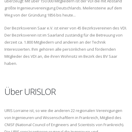
überzeugt: Mit über 150.000 Mitgliedern ist der VDI die mit Abstand
größte Ingenieurvereinigung Deutschlands. Meilensteine auf dem
Weg von der Gründung 1856 bis heute...
Der Bezirksverein Saar e.V. ist einer von 45 Bezirksvereinen des VDI.
Der Bezirksverein ist im Saarland zuständig für die Betreuung von
derzeit ca. 1.800 Mitgliedern und anderen an der Technik
Interessierten. Ihm gehören alle persönlichen und fördernden
Mitglieder des VDI an, die ihren Wohnsitz im Bezirk des BV Saar
haben.
Über URISLOR
URIS Lorraine ist, so wie die anderen 22 regionalen Vereinigungen
von Ingenieuren und Wissenschaftlern in Frankreich, Mitglied des
CNISF (National Council of Engineers and Scientists von Frankreich).
Die URIS repräsentieren regional die Ingenieure und